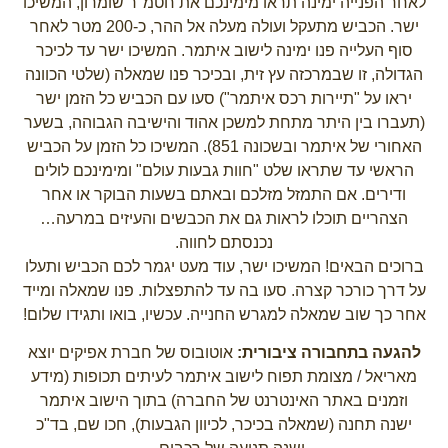
לאחר הפנייה ימינה תראו מימינכם את חטמ"ר שומרון, המשיכו
ישר. הכביש מתעקל ועולה מעלה אל ההר, כ-200 מטר לאחר
סוף העלייה פנו ימינה לישוב איתמר. המשיכו ישר עד לכיכר
הגדולה, זו שבמרכזה עץ זית, ובכיכר פנו שמאלה (שלטי הכוונה
יראו על "תיירות רכס איתמר") סעו עם הכביש כל הזמן ישר
(תעברו בין היתר מתחת למשכן אהוד והישיבה הגבוהה, בשער
האחורי של איתמר ובשכונה 851). המשיכו כל הזמן על הכביש
הראשי עד שתראו שלט "חוות גבעות עולם" ומימינכם לולים
ודירים. אם התמזל מזלכם ובאתם בשעות הבוקר או אחר
הצהריים תוכלו לראות גם את הכבשים והעיזים במרעה…
נכנסתם לחווה.
ברוכים הבאים! המשיכו ישר, עוד מעט יגמר לכם הכביש ותעלו
על דרך כורכר קצרה. סעו בה עד להתפצלות. פנו שמאלה ומייד
אחר כך שוב שמאלה למגרש החנייה. עכשיו, בואו ותגידו שלום!
להגעה בתחבורה ציבורית:
אוטובוס של חברת אפיקים יוצא
מאריאל / מצומת תפוח לישוב איתמר לעיתים תכופות (מידע
וזמנים באתר האינטרנט של החברה) בתוך הישוב איתמר
ישנה תחנה (שמאלה בכיכר, לכיוון הגבעות), חכו שם, בד"כ