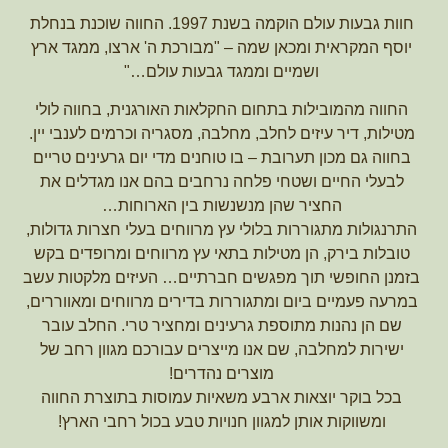
חוות גבעות עולם הוקמה בשנת 1997. החווה שוכנת בנחלת
יוסף המקראית ומכאן שמה – "מבורכת ה' ארצו, ממגד ארץ
ושמיים וממגד גבעות עולם…"
החווה מהמובילות בתחום החקלאות האורגנית, בחווה לולי
מטילות, דיר עיזים לחלב, מחלבה, מסגריה וכרמים לענבי יין.
בחווה גם מכון תערובת – בו טוחנים מדי יום גרעינים טריים
לבעלי החיים ושטחי פלחה נרחבים בהם אנו מגדלים את
החציר שהן מנשנשות בין הארוחות…
התרנגולות מתגוררות בלולי עץ מרווחים בעלי חצרות גדולות,
טובלות בירק, הן מטילות בתאי עץ מרווחים ומרופדים בקש
בזמנן החופשי תוך מפגשים חברתיים… העיזים מלקטות עשב
במרעה פעמיים ביום ומתגוררות בדירים מרווחים ומאווררים,
שם הן נהנות מתוספת גרעינים ומחציר טרי. החלב עובר
ישירות למחלבה, שם אנו מייצרים עבורכם מגוון רחב של
מוצרים נהדרים!
בכל בוקר יוצאות ארבע משאיות עמוסות בתוצרת החווה
ומשווקות אותן למגוון חנויות טבע בכול רחבי הארץ!