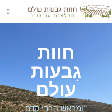
המוצרים ש
חוות
גִבעות
עולם
"ומראש הררי קדם